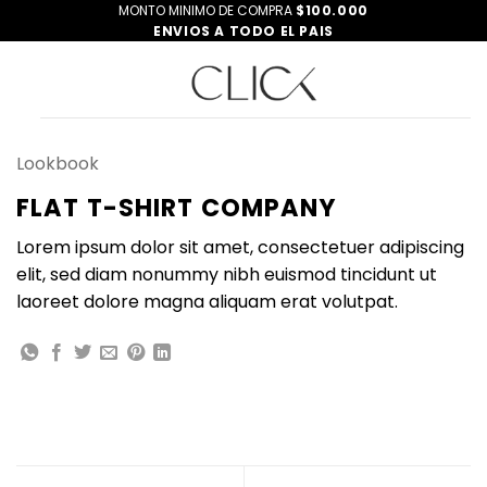
Saltar
MONTO MINIMO DE COMPRA
$100.000
ENVIOS A TODO EL PAIS
al
contenido
Lookbook
FLAT T-SHIRT COMPANY
Lorem ipsum dolor sit amet, consectetuer adipiscing
elit, sed diam nonummy nibh euismod tincidunt ut
laoreet dolore magna aliquam erat volutpat.