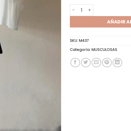
MUSC CORTA GLITTER CON P
AÑADIR A
SKU:
M437
Categoría:
MUSCULOSAS