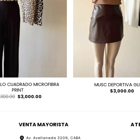
LLO CUADRADO MICROFIBRA
MUSC DEPORTIVA GLI
PRINT
$
3,000.00
El
El
,300.00
$
3,000.00
precio
precio
original
actual
era:
es:
$7,300.00.
$3,000.00.
VENTA MAYORISTA
AT
Av. Avellaneda 3206, CABA