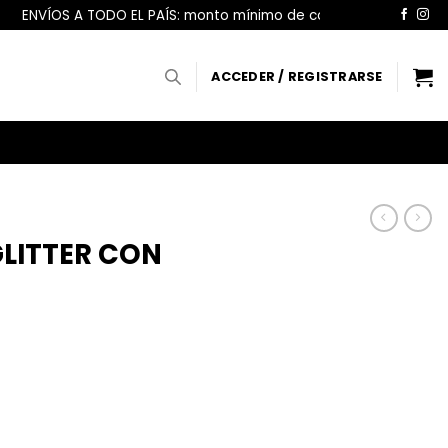
O EL PAÍS: monto mínimo de compra $100.000
ENVÍOS A T
ACCEDER / REGISTRARSE
LITTER CON