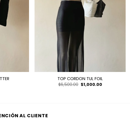
TTER
TOP CORDON TUL FOIL
El
El
$
6,500.00
$
1,000.00
precio
precio
original
actual
era:
es:
$6,500.00.
$1,000.00.
ENCIÓN AL CLIENTE