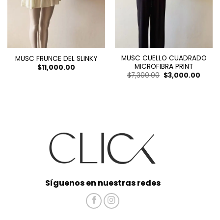
MUSC CUELLO CUADRADO
MUSC FRUNCE DEL SLINKY
MICROFIBRA PRINT
$
11,000.00
El
El
$
7,300.00
$
3,000.00
io
precio
preci
al
original
actua
era:
es:
00.00.
$7,300.00.
$3,00
Síguenos en nuestras redes