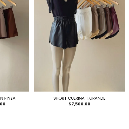
N PINZA
SHORT CUERINA T.GRANDE
El
.00
$
7,500.00
precio
actual
es:
0.
$7,000.00.