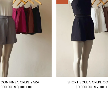
 CON PINZA CREPE ZARA
SHORT SCUBA CREPE CO
El
El
El
3,000.00
$
3,000.00
$
9,000.00
$
7,000
precio
precio
precio
original
actual
original
era:
es:
era:
$13,000.00.
$3,000.00.
$9,000.0