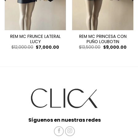
REM MC FRUNCE LATERAL
REM MC PRINCESA CON
LUCY
PUÑO LOUBOTIN
El
El
El
El
$
12,000.00
$
7,000.00
$
13,500.00
$
9,000.00
precio
precio
precio
preci
original
actual
original
actua
era:
es:
era:
es:
$12,000.00.
$7,000.00.
$13,500.00.
$9,00
Síguenos en nuestras redes