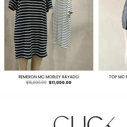
REMERON MC MORLEY RAYADO
TOP MC F
El
El
$
16,000.00
$
11,000.00
precio
precio
original
actual
era:
es:
$16,000.00.
$11,000.00.