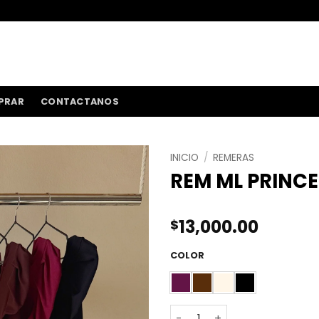
ENVÍOS A TODO 
PRAR
CONTACTANOS
INICIO
/
REMERAS
REM ML PRINCE
13,000.00
$
COLOR
REM ML PRINCESA V MELVIN 