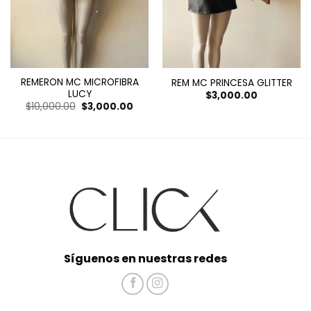
REMERON MC MICROFIBRA
REM MC PRINCESA GLITTER
LUCY
$
3,000.00
El
El
$
10,000.00
$
3,000.00
cio
precio
precio
ual
original
actual
era:
es:
00.00.
$10,000.00.
$3,000.00.
Síguenos en nuestras redes