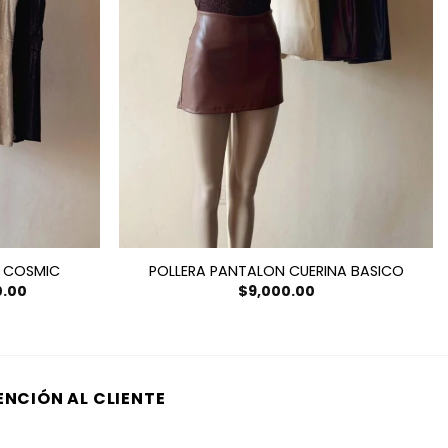
 COSMIC
POLLERA PANTALON CUERINA BASICO
El
0.00
$
9,000.00
precio
actual
es:
00.
$10,000.00.
ENCIÓN AL CLIENTE