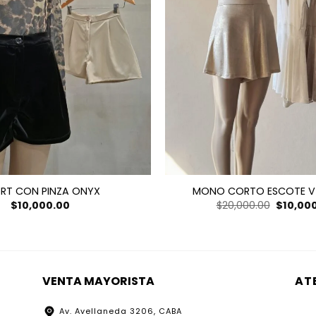
RT CON PINZA ONYX
MONO CORTO ESCOTE V
El
$
10,000.00
$
20,000.00
$
10,00
precio
original
era:
$20,000.
VENTA MAYORISTA
AT
Av. Avellaneda 3206, CABA