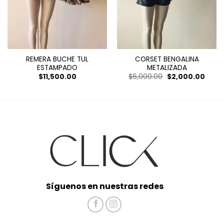
REMERA BUCHE TUL
CORSET BENGALINA
ESTAMPADO
METALIZADA
El
El
$
11,500.00
$
6,000.00
$
2,000.00
precio
preci
original
actua
era:
es:
$6,000.00.
$2,00
Síguenos en nuestras redes