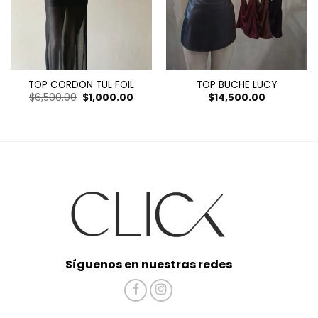
TOP CORDON TUL FOIL
TOP BUCHE LUCY
El
El
$
6,500.00
$
1,000.00
$
14,500.00
precio
precio
original
actual
era:
es:
$6,500.00.
$1,000.00.
Síguenos en nuestras redes