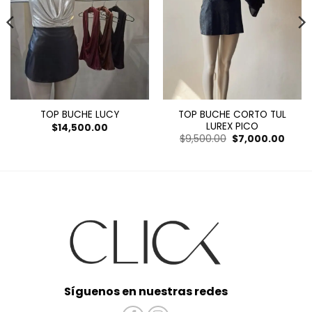
TOP BUCHE CORTO TUL
TOP BUCHE LUCY
LUREX PICO
$
14,500.00
El
El
$
9,500.00
$
7,000.00
precio
preci
original
actua
era:
es:
$9,500.00.
$7,00
Síguenos en nuestras redes