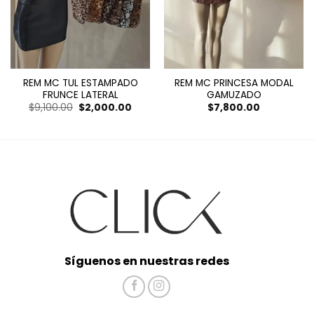
REM MC TUL ESTAMPADO
REM MC PRINCESA MODAL
FRUNCE LATERAL
GAMUZADO
El
El
$
9,100.00
$
2,000.00
$
7,800.00
precio
precio
original
actual
era:
es:
$9,100.00.
$2,000.00.
Síguenos en nuestras redes