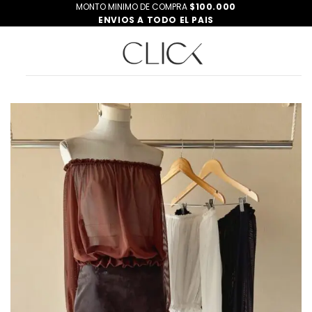
Saltar
MONTO MINIMO DE COMPRA
$100.000
ENVIOS A TODO EL PAIS
al
contenido