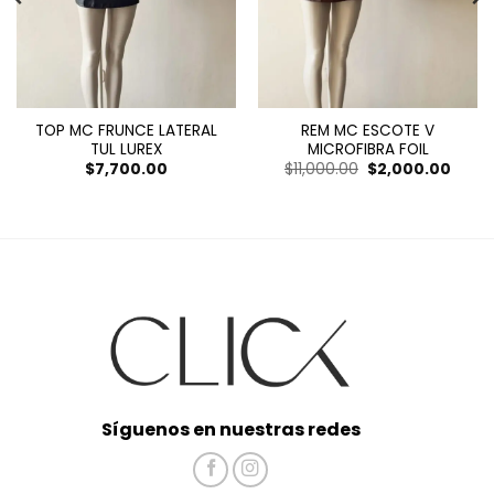
TOP MC FRUNCE LATERAL
REM MC ESCOTE V
TUL LUREX
MICROFIBRA FOIL
El
El
$
7,700.00
$
11,000.00
$
2,000.00
precio
preci
original
actua
era:
es:
$11,000.00.
$2,00
Síguenos en nuestras redes