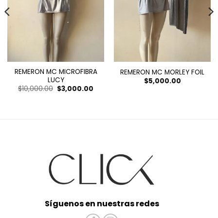
REMERON MC MICROFIBRA
REMERON MC MORLEY FOIL
LUCY
$
5,000.00
El
El
$
10,000.00
$
3,000.00
precio
precio
original
actual
era:
es:
$10,000.00.
$3,000.00.
Síguenos en nuestras redes