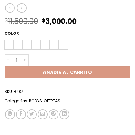
El
El
11,500.00
3,000.00
$
$
precio
precio
original
actual
COLOR
era:
es:
$11,500.00.
$3,000.00.
BODY MC CRUZADO TUL ESTAMPADO cantidad
AÑADIR AL CARRITO
SKU:
B287
Categorías:
BODYS
,
OFERTAS