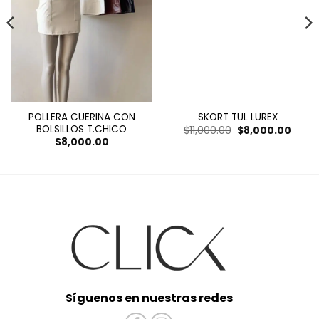
POLLERA CUERINA CON
SKORT TUL LUREX
BOLSILLOS T.CHICO
El
El
$
11,000.00
$
8,000.00
precio
preci
$
8,000.00
original
actua
era:
es:
$11,000.00.
$8,00
Síguenos en nuestras redes