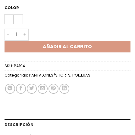
precio
precio
original
actual
COLOR
era:
es:
$11,000.00.
$8,000.00.
SKORT TUL LUREX cantidad
AÑADIR AL CARRITO
SKU:
PA194
Categorías:
PANTALONES/SHORTS
,
POLLERAS
DESCRIPCIÓN