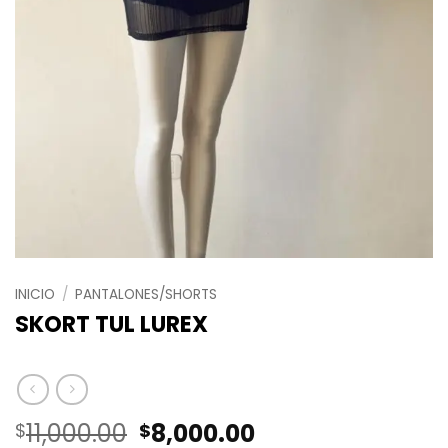
INICIO
/
PANTALONES/SHORTS
SKORT TUL LUREX
El
El
11,000.00
8,000.00
$
$