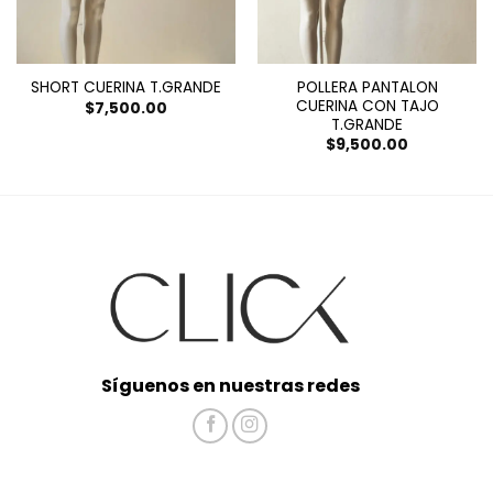
POLLERA PANTALON
SHORT CUERINA T.GRANDE
CUERINA CON TAJO
$
7,500.00
T.GRANDE
cio
$
9,500.00
ual
00.00.
Síguenos en nuestras redes