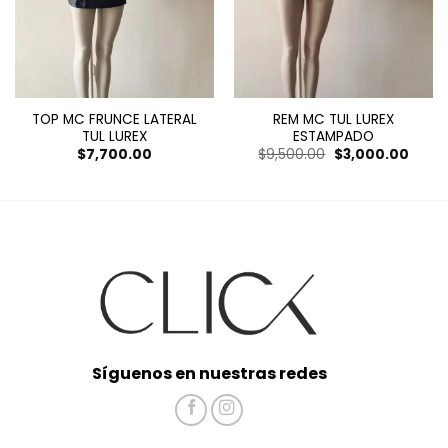
TOP MC FRUNCE LATERAL
REM MC TUL LUREX
TUL LUREX
ESTAMPADO
El
El
$
7,700.00
$
9,500.00
$
3,000.00
precio
preci
original
actua
era:
es:
$9,500.00.
$3,00
Síguenos en nuestras redes