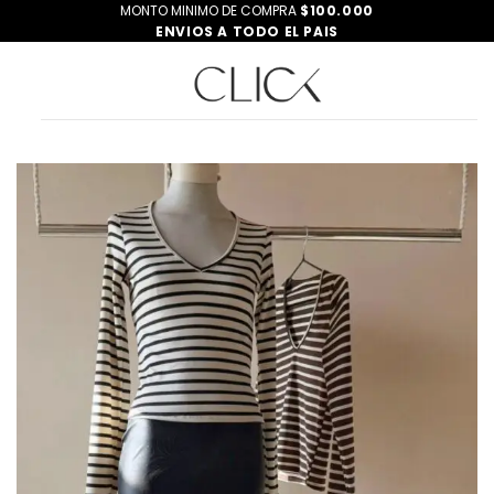
Saltar
MONTO MINIMO DE COMPRA
$100.000
ENVIOS A TODO EL PAIS
al
contenido