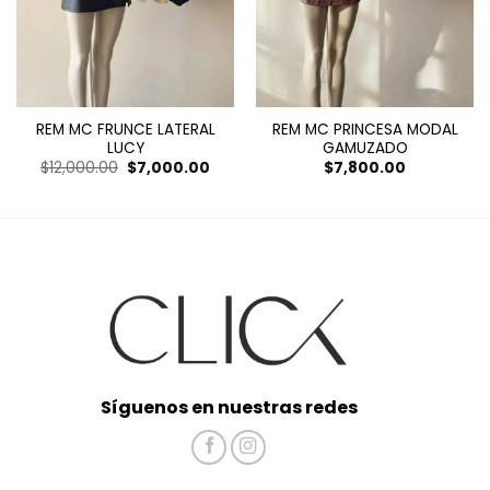
REM MC FRUNCE LATERAL
REM MC PRINCESA MODAL
LUCY
GAMUZADO
El
El
$
12,000.00
$
7,000.00
$
7,800.00
cio
precio
precio
ual
original
actual
era:
es:
000.00.
$12,000.00.
$7,000.00.
Síguenos en nuestras redes