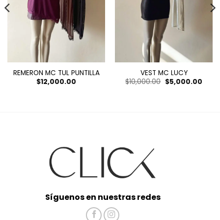
REMERON MC TUL PUNTILLA
VEST MC LUCY
El
El
$
12,000.00
$
10,000.00
$
5,000.00
precio
preci
original
actua
era:
es:
$10,000.00.
$5,00
Síguenos en nuestras redes