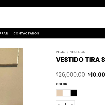
ENVÍOS A TODO 
PRAR
CONTACTANOS
INICIO
/
VESTIDOS
VESTIDO TIRA 
El
26,000.00
10,0
$
$
preci
origin
COLOR
era:
$26,0
VESTIDO TIRA STRASS CEY 