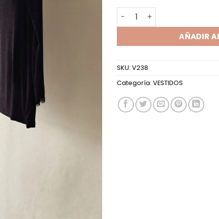
VESTIDO ML ESCOTE V SLINK
AÑADIR A
SKU:
V238
Categoría:
VESTIDOS