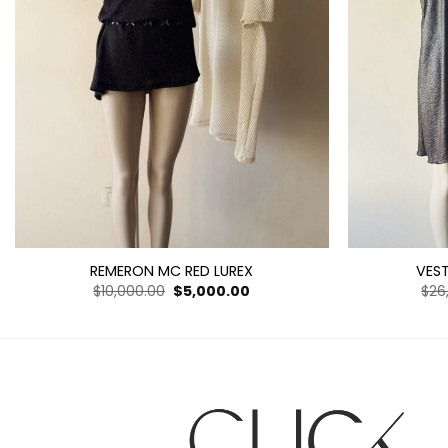
REMERON MC RED LUREX
VEST
El
El
$
10,000.00
$
5,000.00
$
26
precio
precio
original
actual
era:
es:
$10,000.00.
$5,000.00.