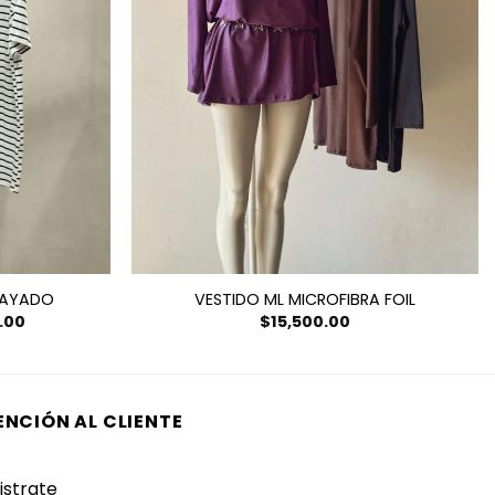
RAYADO
VESTIDO ML MICROFIBRA FOIL
El
.00
$
15,500.00
precio
actual
es:
00.
$11,000.00.
ENCIÓN AL CLIENTE
istrate