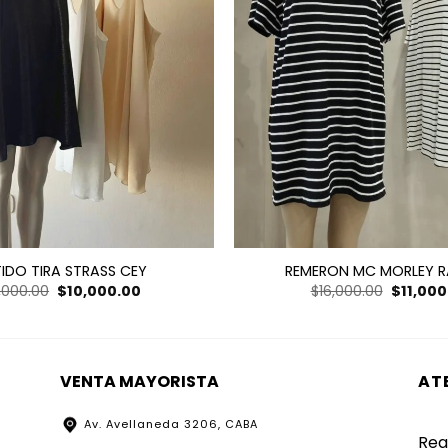
IDO TIRA STRASS CEY
REMERON MC MORLEY 
El
El
El
,000.00
$
10,000.00
$
16,000.00
$
11,000
precio
precio
precio
original
actual
original
era:
es:
era:
$26,000.00.
$10,000.00.
$16,000.
VENTA MAYORISTA
AT
Av. Avellaneda 3206, CABA
Reg