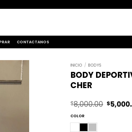
ENVÍOS A TODO 
PRAR
CONTACTANOS
INICIO
/
BODYS
BODY DEPORTI
CHER
El
8,000.00
5,000
$
$
precio
origina
COLOR
era: