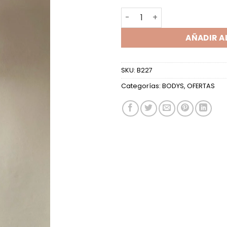
$8,000
BODY DEPORTIVO MORLEY C
AÑADIR A
SKU:
B227
Categorías:
BODYS
,
OFERTAS