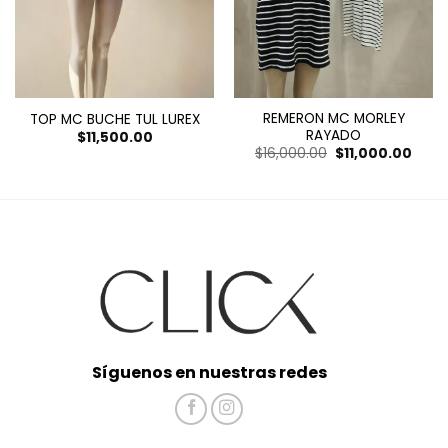
REMERON MC MORLEY
TOP MC BUCHE TUL LUREX
RAYADO
$
11,500.00
El
El
$
16,000.00
$
11,000.00
precio
preci
original
actua
era:
es:
$16,000.00.
$11,0
Síguenos en nuestras redes